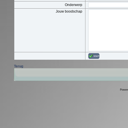
Onderwerp
Jouw boodschap
start
Terug
Power