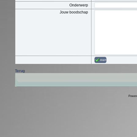
Onderwerp
Jouw boodschap
start
Terug
Power