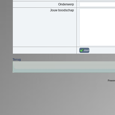
Onderwerp
Jouw boodschap
start
Terug
Power