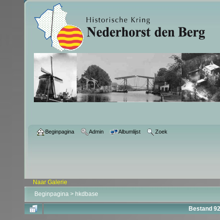
Beginpagina
Admin
Albumlijst
Zoek
Naar Galerie
Beginpagina
>
hkdbase
Bestand 9