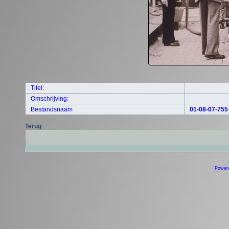
Titel:
Omschrijving:
Bestandsnaam
01-08-07-755
Terug
Power