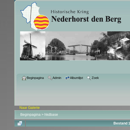
Beginpagina
Admin
Albumlijst
Zoek
Naar Galerie
Beginpagina
>
hkdbase
Bestand 