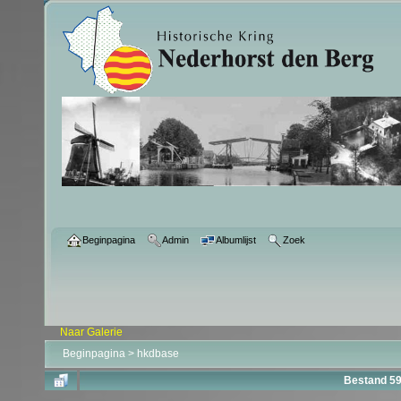
Beginpagina
Admin
Albumlijst
Zoek
Naar Galerie
Beginpagina
>
hkdbase
Bestand 5