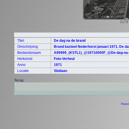
2179
Titel:
De dag na de brand
Omschrijving:
Brand kasteel Nederhorst januari 1971. De da
Bestandsnaam
A99999_(KSTL1)_@19710000F_@De-dag-na-de
Herkomst
Foto-Verheul
Anno
1971
Locatie
Slotlaan
Terug
Power