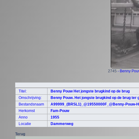
2745
- Benny Pouw
Titel:
Benny Pouw Het jongste brugkind op de brug
Omschrijving:
Benny Pouw. Het jongste brugkind op de brug ter 
Bestandsnaam
A99999_(BRSL1)_@19550000F_@Benny-Pouw-Het
Herkomst
Fam-Pouw
Anno
1955
Locatie
Dammerweg
Terug