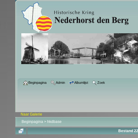
Beginpagina
Admin
Albumlijst
Zoek
Naar Galerie
Beginpagina
>
hkdbase
Bestand 2