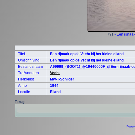
791
- Een rijnaak
Titel:
Een rijnaak op de Vecht bij het kleine eiland
Omschrijving:
Een rijnaak op de Vecht bij het kleine eiland
Bestandsnaam
A99999_(BOOT1)_@19440000F_@Een-rijnaak-op-de
Trefwoorden
Vecht
Herkomst
Mw-T-Schilder
Anno
1944
Locatie
Eiland
Terug
Power