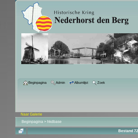
Beginpagina
Admin
Albumlijst
Zoek
Naar Galerie
Beginpagina
>
hkdbase
Bestand 7