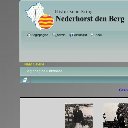
Beginpagina
Admin
Albumlijst
Zoek
Naar Galerie
Beginpagina
>
hkdbase
Gezoc